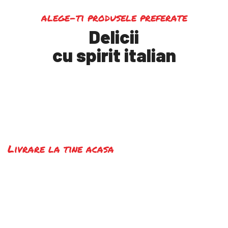
alege-ti produsele preferate
Delicii
cu spirit italian
Livrare la tine acasa
Alege produsele iar noi le
livăm la domiciliu
Cost Transport 10 Ron.