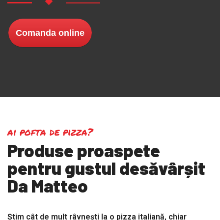
Comanda online
ai pofta de pizza?
Produse proaspete
pentru gustul desăvârșit
Da Matteo
Știm cât de mult râvnești la o pizza italiană, chiar